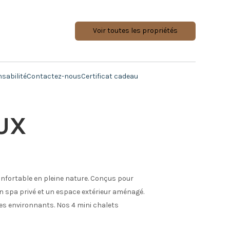
Voir toutes les propriétés
sabilité
Contactez-nous
Certificat cadeau
UX
confortable en pleine nature. Conçus pour
un spa privé et un espace extérieur aménagé.
ages environnants. Nos 4 mini chalets