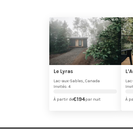
Le Lyras
L'
Lac-aux-Sables, Canada
Lac
Invités: 4
Invi
€194
À partir de
par nuit
À pa